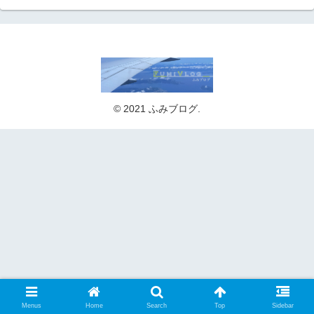
© 2021 ふみブログ.
Menus
Home
Search
Top
Sidebar