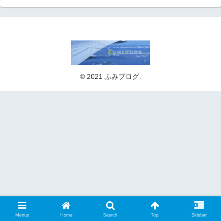
© 2021 ふみブログ.
Menus
Home
Search
Top
Sidebar