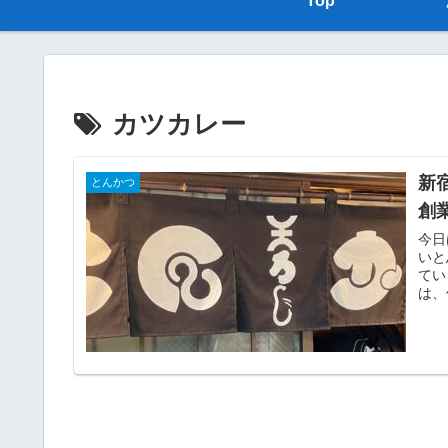
Top
カツカレー
新
とんかつ
創
今日
いと
てい
は、