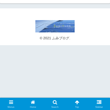
© 2021 ふみブログ.
Menus
Home
Search
Top
Sidebar