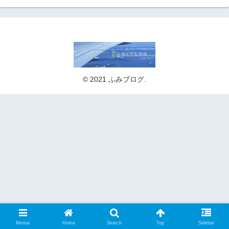
© 2021 ふみブログ.
Menus
Home
Search
Top
Sidebar