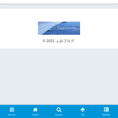
© 2021 ふみブログ.
Menus
Home
Search
Top
Sidebar