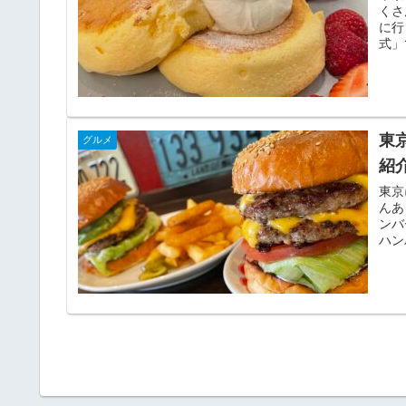
くさ
に行
式」
東
グルメ
紹
東京
んあ
ンバ
ハン