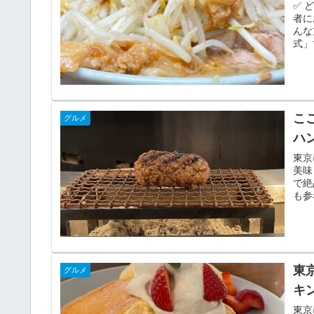
✅ 
者に
んな
式」
こ
グルメ
ハ
東京
美味
で絶
も参
東
グルメ
キ
東京