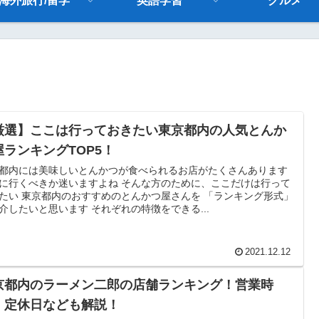
海外旅行/留学
英語学習
グルメ
厳選】ここは行っておきたい東京都内の人気とんか
屋ランキングTOP5！
都内には美味しいとんかつが食べられるお店がたくさんあります
に行くべきか迷いますよね そんな方のために、ここだけは行って
たい 東京都内のおすすめのとんかつ屋さんを 「ランキング形式」
介したいと思います それぞれの特徴をできる...
2021.12.12
京都内のラーメン二郎の店舗ランキング！営業時
・定休日なども解説！