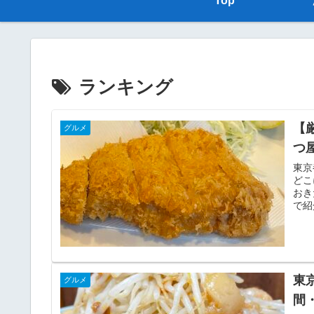
Top
ランキング
【
グルメ
つ
東京
どこ
おき
で紹
東
グルメ
間