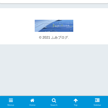
© 2021 ふみブログ.
Menus
Home
Search
Top
Sidebar