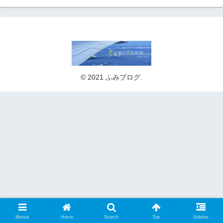
© 2021 ふみブログ.
Menus
Home
Search
Top
Sidebar