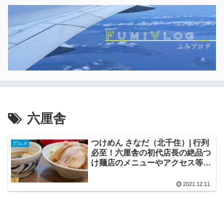
六厘舎
つけめん さなだ（北千住）| 行列
グルメ
必至！六厘舎の初代店長の絶品つ
け麺店のメニューやアクセス等紹
介！
2021.12.11