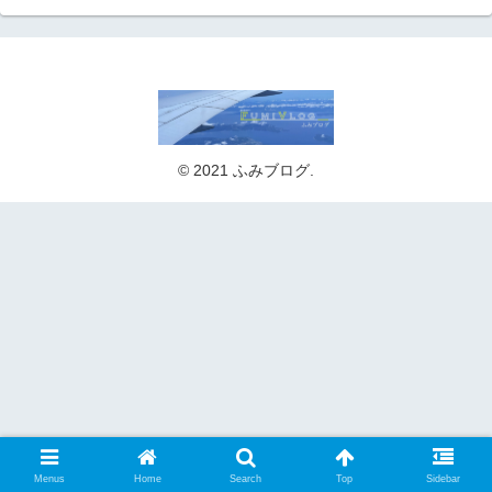
© 2021 ふみブログ.
Menus
Home
Search
Top
Sidebar