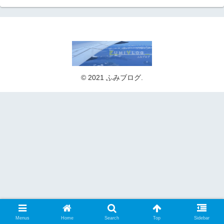
© 2021 ふみブログ.
Menus
Home
Search
Top
Sidebar