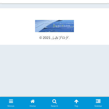
© 2021 ふみブログ.
Menus
Home
Search
Top
Sidebar