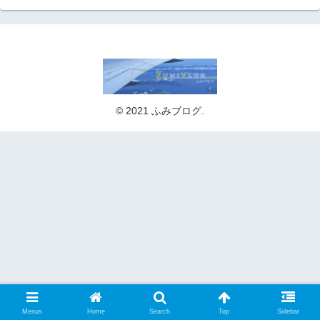
© 2021 ふみブログ.
Menus
Home
Search
Top
Sidebar