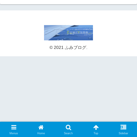
© 2021 ふみブログ.
Menus
Home
Search
Top
Sidebar