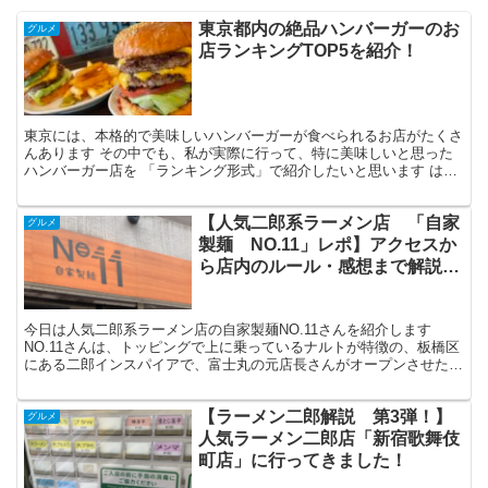
東京都内の絶品ハンバーガーのお
グルメ
店ランキングTOP5を紹介！
東京には、本格的で美味しいハンバーガーが食べられるお店がたくさ
んあります その中でも、私が実際に行って、特に美味しいと思った
ハンバーガー店を 「ランキング形式」で紹介したいと思います はじ
めに ハンバーガーを食べるとなると、マクドナルドやモ...
【人気二郎系ラーメン店 「自家
グルメ
製麺 NO.11」レポ】アクセスか
ら店内のルール・感想まで解説し
ます！
今日は人気二郎系ラーメン店の自家製麺NO.11さんを紹介します
NO.11さんは、トッピングで上に乗っているナルトが特徴の、板橋区
にある二郎インスパイアで、富士丸の元店長さんがオープンさせたお
店です。 「二郎インスパイア」とは、本家の「ラー...
【ラーメン二郎解説 第3弾！】
グルメ
人気ラーメン二郎店「新宿歌舞伎
町店」に行ってきました！