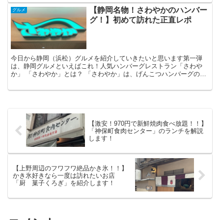
【静岡名物！さわやかのハンバー
グルメ
グ！】初めて訪れた正直レポ
今日から静岡（浜松）グルメを紹介していきたいと思います第一弾
は、静岡グルメといえばこれ！人気ハンバーグレストラン「さわや
か」 「さわやか」とは？ 「さわやか」は、げんこつハンバーグの炭
焼きレストランで、なんと静岡県内で34店舗展開されている...
【激安！970円で新鮮焼肉食べ放題！！】
「神保町食肉センター」のランチを解説
します！
【上野周辺のフワフワ絶品かき氷！！】
かき氷好きなら一度は訪れたいお店
「厨 菓子くろぎ」を紹介します！