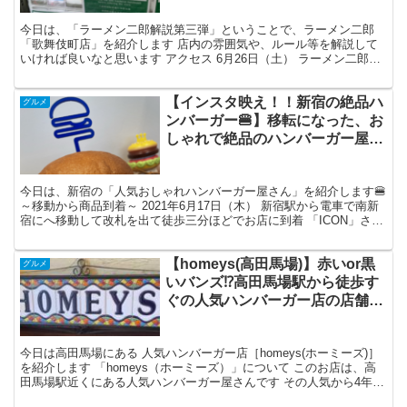
今日は、「ラーメン二郎解説第三弾」ということで、ラーメン二郎
「歌舞伎町店」を紹介します 店内の雰囲気や、ルール等を解説して
いければ良いなと思います アクセス 6月26日（土） ラーメン二郎
「歌舞伎町店」さんは、西武新宿線の西武新宿駅から徒歩...
【インスタ映え！！新宿の絶品ハ
グルメ
ンバーガー🍔】移転になった、お
しゃれで絶品のハンバーガー屋さ
んに行ってきました！！
今日は、新宿の「人気おしゃれハンバーガー屋さん」を紹介します🍔
～移動から商品到着～ 2021年6月17日（木） 新宿駅から電車で南新
宿にへ移動して改札を出て徒歩三分ほどでお店に到着 「ICON」さん
にやってきました! 内観は少し狭めですが...
【homeys(高田馬場)】赤いor黒
グルメ
いバンズ⁉高田馬場駅から徒歩す
ぐの人気ハンバーガー店の店舗情
報！
今日は高田馬場にある 人気ハンバーガー店［homeys(ホーミーズ)］
を紹介します 「homeys（ホーミーズ）」について このお店は、高
田馬場駅近くにある人気ハンバーガー屋さんです その人気から4年連
続百名店に選ばれています バンズが数...